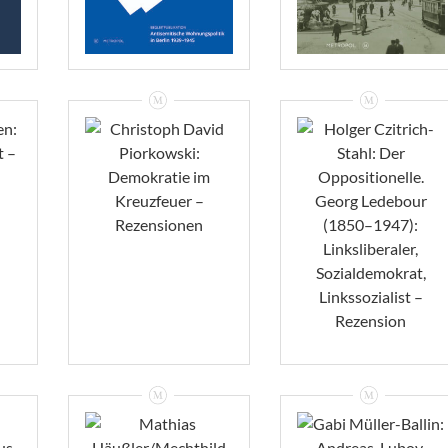
Holger Czitrich-
Stahl: Der
Christoph David
Oppositionelle.
:
Piorkowski:
Georg Ledebour
t
Demokratie Im
(1850–1947):
Kreuzfeuer –
Linksliberaler,
Rezensionen
Sozialdemokrat,
Linkssozialist –
Rezension
VIEW
VIEW
Mathias