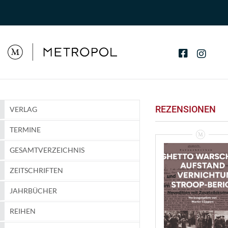
REZENSIONEN
VERLAG
TERMINE
GESAMTVERZEICHNIS
ZEITSCHRIFTEN
Ghetto Warschau
Aufstand Und
Vernichtung Im
JAHRBÜCHER
Stroop-Bericht –
Rezension
REIHEN
VIEW