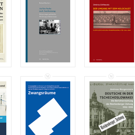
Dimitrios
Eleftherakis: Der
Roland Borchers:
Umgang Mit Dem
Auf Der Suche
Holocaust In Der
Nach
Griechischen
Anerkennung –
Erinnerungskultur
Rezension
1945–1989 –
Rezension
VIEW
VIEW
Zwangsräume.
Andreas
Antisemitische
Morgenstern:
Wohnungspolitik
Deutsche In Der
In Berlin 1939–
Tschechoslowakei
t
1945 –
– Rezension
g
Rezensionen
n
VIEW
VIEW