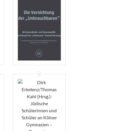
Die Vernichtung
Der
„Unbrauchbaren“ –
Rezension
VIEW
Dirk
Erkelenz/Thomas
Kahl (Hrsg.):
Jüdische
Schülerinnen Und
Schüler An Kölner
Gymnasien –
Rezension