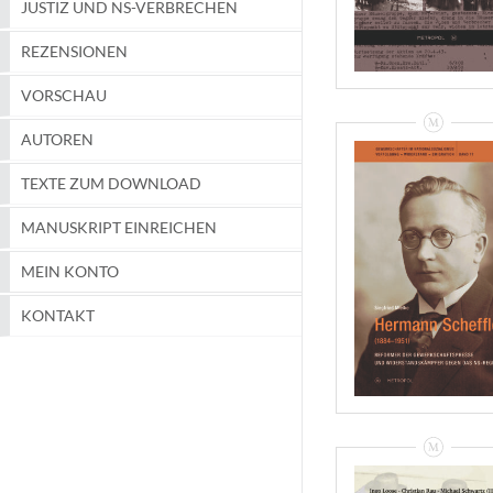
JUSTIZ UND NS-VERBRECHEN
REZENSIONEN
VORSCHAU
AUTOREN
TEXTE ZUM DOWNLOAD
Siegfried Mielke:
MANUSKRIPT EINREICHEN
Hermann Scheffle
(1884–1951) –
Rezensionen
MEIN KONTO
VIEW
KONTAKT