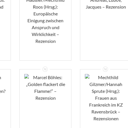
Häußler/Mechthild
Roos (Hrsg.):
Gabi Müller-Ballin:
s.
Europäische
Andreas, Lubov,
d
Einigung Zwischen
Jacques –
Anspruch Und
Rezension
Wirklichkeit –
Rezension
VIEW
VIEW
Mechthild
Gilzmer/Hannah
Marcel Böhles:
Sprute (Hrsg.):
„Golden Flackert
Frauen Aus
Die Flamme!“ –
Frankreich Im KZ
Rezension
Ravensbrück –
Rezensionen
VIEW
VIEW