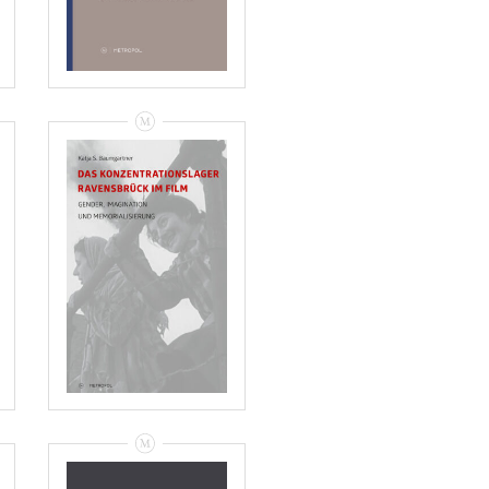
VIEW
Katja S.
Baumgärtner: Das
Konzentrationslager
Stadtarchiv
Ravensbrück Im
Film: Gender,
Imagination Und
Memorialisierung
– Rezensionen
VIEW