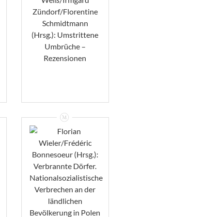
Weiß/Irmgard
Zündorf/Florentine
Schmidtmann
(Hrsg.):
Umstrittene
Umbrüche –
Rezensionen
VIEW
Florian
Wieler/Frédéric
Bonnesoeur
(Hrsg.): Verbrannte
Dörfer.
Nationalsozialistische
Verbrechen An
Der Ländlichen
Bevölkerung In
Polen Und Der
Sowjetunion Im
Zweiten Weltkrieg
– Rezension