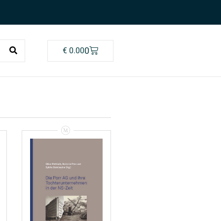
0
€
0.00
Bertrand
Perz/Oliver
Rathkolb/Sybille
Steinbacher
(Hrsg.): Die Porr
AG Und Ihre
Tochterunternehmen
In Der NS-Zeit –
Rezension