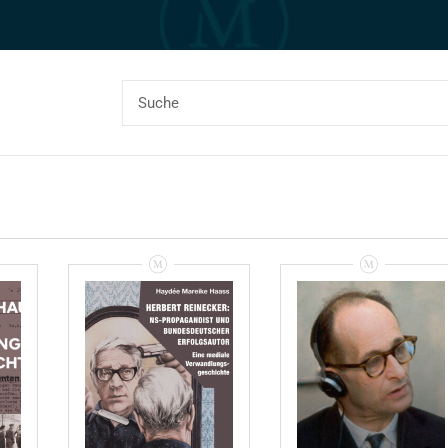
Haydée Mareike
Frank
:
Haass: Herbert
Bajohr/Sybille
Reinecker: NS-
Steinbacher
Propagandist Und
(Hrsg.): Eichmann
Bundesdeutscher
Und Der
Erfolgsautor –
Holocaust –
Rezensionen
Rezension