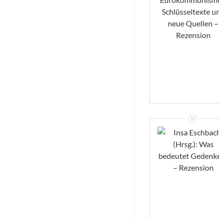
Der
Eurokommunismu
Schlüsseltexte Un
Neue Quellen –
Rezension
VIEW
Insa Eschbach
(Hrsg.): Was
Bedeutet
Gedenken? –
Rezension
VIEW