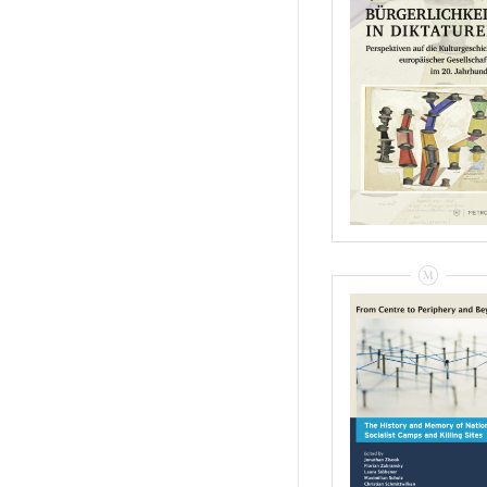
Ingo
Loose/Christian
Rau/Michael
Schwartz (Hrsg.):
Bürgerlichkeit In
Diktaturen –
Rezension
VIEW
From Centre To
Periphery And
Beyond: The
History And
Memory Of
National Socialis
Camps And Killin
Sites – Rezensio