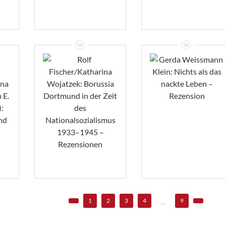
Rolf
Fischer/Katharina
na
Wojatzek: Borussia
Gerda Weissmann
n
Dortmund In Der
Klein: Nichts Als
Zeit Des
Das Nackte Leben
Nationalsozialismus
– Rezension
1933–1945 –
Rezensionen
VIEW
VIEW
...
1
2
3
4
9