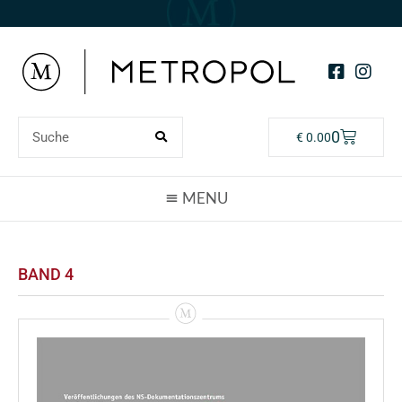
0
€
0.00
BAND 4