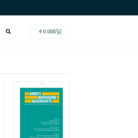
0
€
0.00