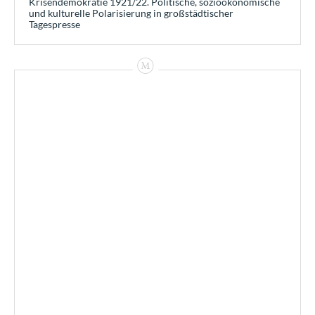
Krisendemokratie 1921/22. Politische, sozioökonomische
und kulturelle Polarisierung in großstädtischer
Tagespresse