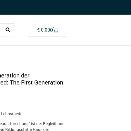
0
€
0.00
neration der
d: The First Generation
 Lehnstaedt
ocaustforschung“ ist der Begleitband
nd Bildungsstätte Haus der