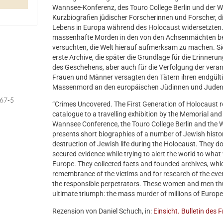
Wannsee-Konferenz, des Touro College Berlin und der Wi
Kurzbiografien jüdischer Forscherinnen und Forscher, d
Lebens in Europa während des Holocaust widersetzten.
massenhafte Morden in den von den Achsenmächten be
versuchten, die Welt hierauf aufmerksam zu machen. S
erste Archive, die später die Grundlage für die Erinneru
des Geschehens, aber auch für die Verfolgung der verant
Frauen und Männer versagten den Tätern ihren endgülti
Massenmord an den europäischen Jüdinnen und Juden ge
67-5
“Crimes Uncovered. The First Generation of Holocaust 
catalogue to a travelling exhibition by the Memorial and
Wannsee Conference, the Touro College Berlin and the 
presents short biographies of a number of Jewish hist
destruction of Jewish life during the Holocaust. The
secured evidence while trying to alert the world to wha
Europe. They collected facts and founded archives, whi
remembrance of the victims and for research of the even
the responsible perpetrators. These women and men thu
ultimate triumph: the mass murder of millions of Europea
Rezension von Daniel Schuch, in:
Einsicht. Bulletin des 