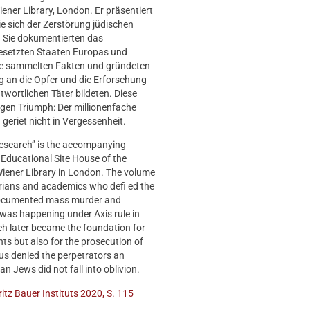
ener Library, London. Er präsentiert
ie sich der Zerstörung jüdischen
 Sie dokumentierten das
setzten Staaten Europas und
ie sammelten Fakten und gründeten
ng an die Opfer und die Erforschung
wortlichen Täter bildeten. Diese
gen Triumph: Der millionenfache
riet nicht in Vergessenheit.
research” is the accompanying
 Educational Site House of the
Wiener Library in London. The volume
orians and academics who defi ed the
y documented mass murder and
t was happening under Axis rule in
ch later became the foundation for
ts but also for the prosecution of
s denied the perpetrators an
n Jews did not fall into oblivion.
Fritz Bauer Instituts 2020, S. 115