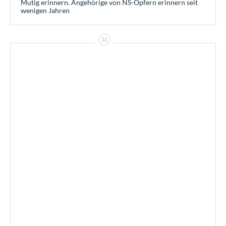
Mutig erinnern. Angehörige von NS-Opfern erinnern seit
wenigen Jahren