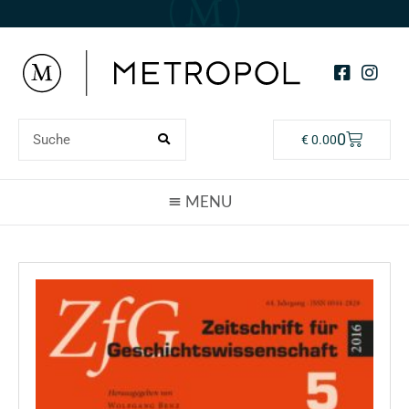
0
€
0.00