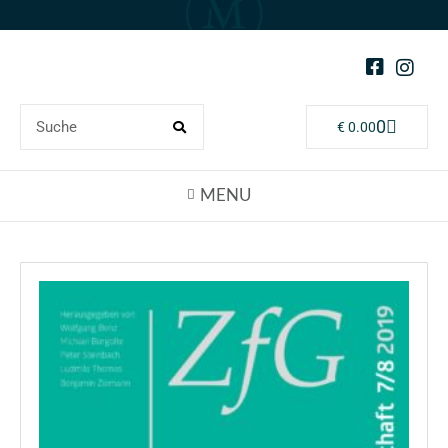
0
€
0.00