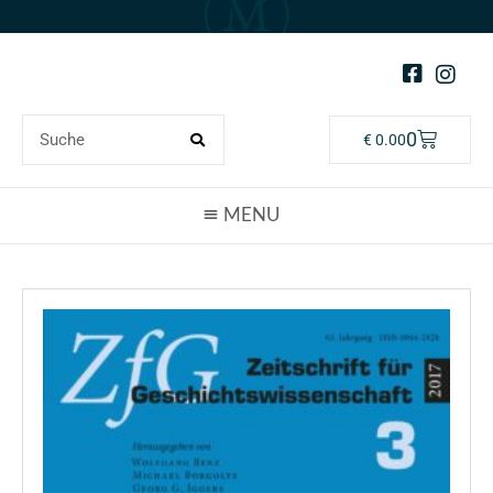
0
€
0.00