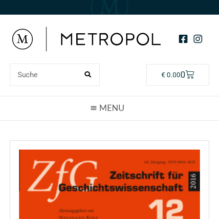
0
€
0.00