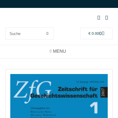
0
€
0.00