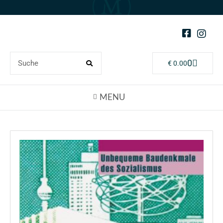
0
€
0.00