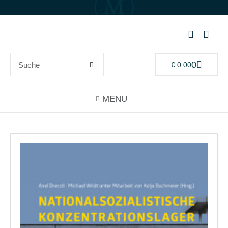
0
€
0.00