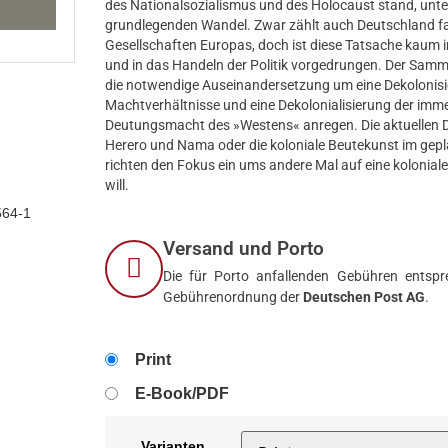
des Nationalsozialismus und des Holocaust stand, unte
grundlegenden Wandel. Zwar zählt auch Deutschland fa
Gesellschaften Europas, doch ist diese Tatsache kaum
und in das Handeln der Politik vorgedrungen. Der Samme
die notwendige Auseinandersetzung um eine Dekolonisie
Machtverhältnisse und eine Dekolonialisierung der im
Deutungsmacht des »Westens« anregen. Die aktuellen 
Herero und Nama oder die koloniale Beutekunst im gep
richten den Fokus ein ums andere Mal auf eine kolonial
will.
564-1
Versand und Porto
Die für Porto anfallenden Gebühren entspre
Gebührenordnung der
Deutschen Post AG
.
Print
E-Book/PDF
Varianten