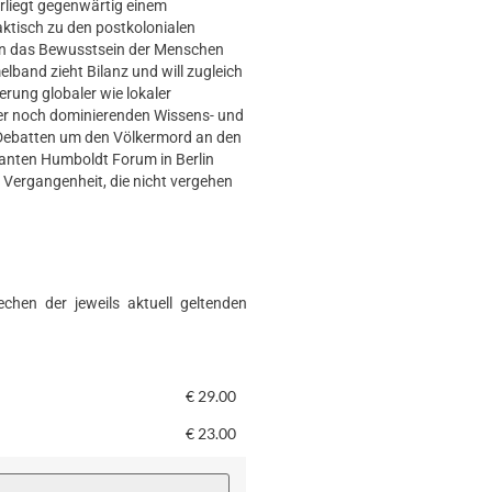
rliegt gegenwärtig einem
ktisch zu den postkolonialen
 in das Bewusstsein der Menschen
lband zieht Bilanz und will zugleich
rung globaler wie lokaler
mer noch dominierenden Wissens- und
Debatten um den Völkermord an den
lanten Humboldt Forum in Berlin
e Vergangenheit, die nicht vergehen
chen der jeweils aktuell geltenden
€
29.00
€
23.00