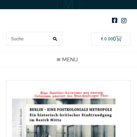
0
€
0.00