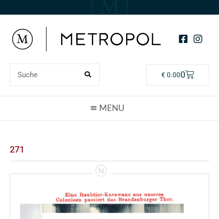
0
€
0.00
271