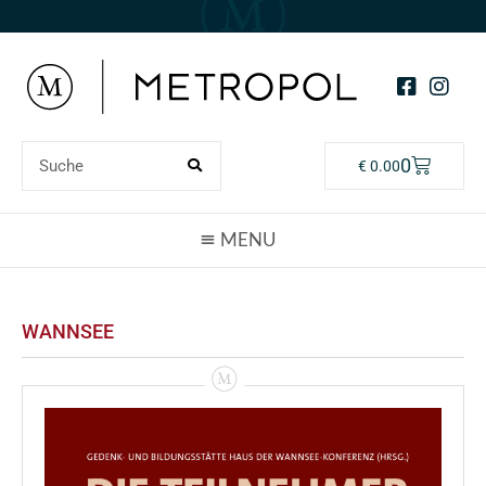
0
€
0.00
WANNSEE