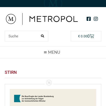
0
€
0.00
STIRN