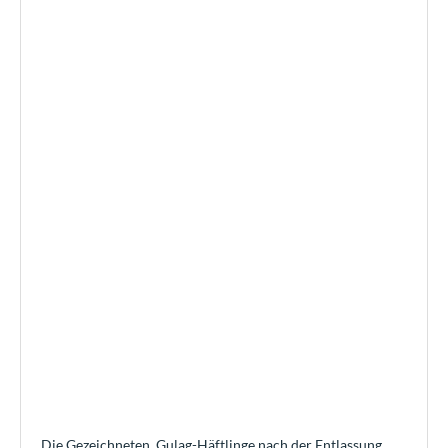
Die Gezeichneten. Gulag-Häftlinge nach der Entlassung