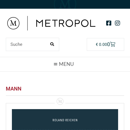
0
€
0.00
MANN