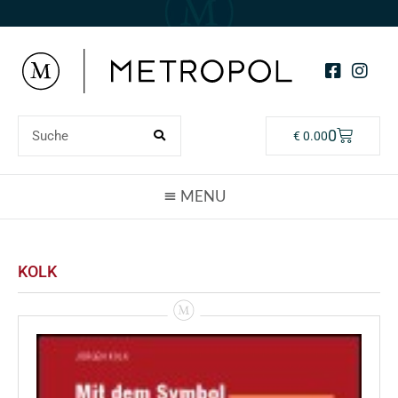
0
€
0.00
KOLK