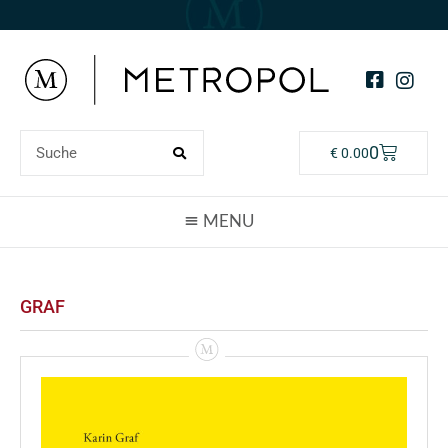
0
€
0.00
GRAF