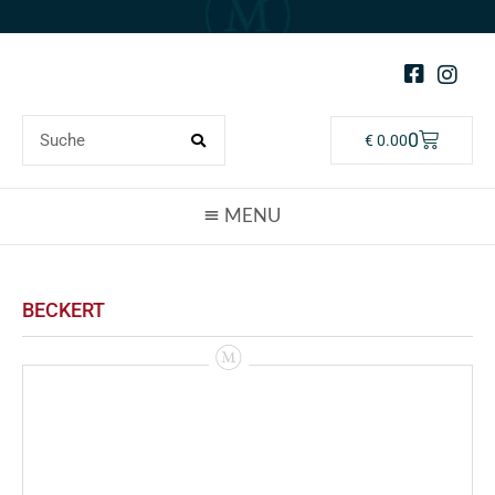
0
€
0.00
BECKERT