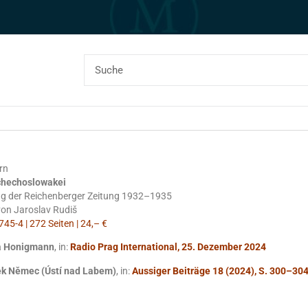
rn
chechoslowakei
ung der Reichenberger Zeitung 1932–1935
von Jaroslav Rudiš
45-4 | 272 Seiten | 24,– €
la Honigmann
, in:
Radio Prag International, 25. Dezember 2024
ek Němec (Ústí nad Labem)
, in:
Aussiger Beiträge 18 (2024), S. 300–30