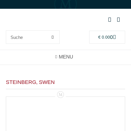
0
€
0.00
STEINBERG‚ SWEN