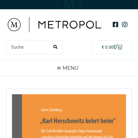
0
€
0.00