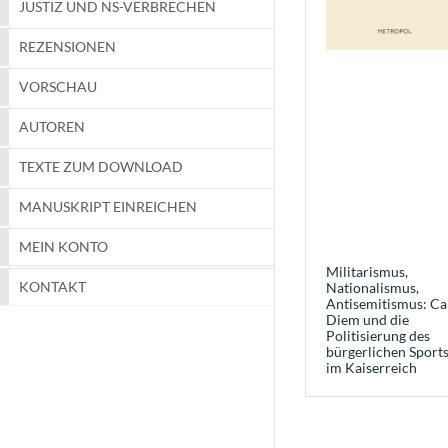
JUSTIZ UND NS-VERBRECHEN
REZENSIONEN
VORSCHAU
AUTOREN
TEXTE ZUM DOWNLOAD
MANUSKRIPT EINREICHEN
MEIN KONTO
Militarismus,
KONTAKT
Nationalismus,
Antisemitismus: Ca
Diem und die
Politisierung des
bürgerlichen Sport
im Kaiserreich