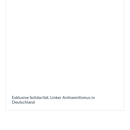
Exklusive Solidarität. Linker Antisemitismus in
Deutschland