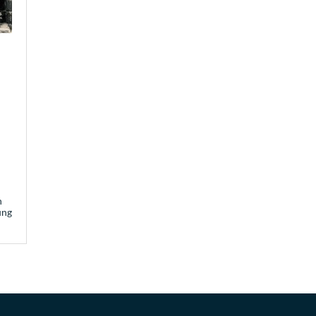
n
ung