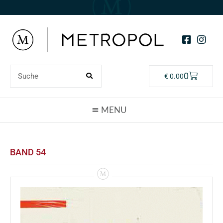
0
€
0.00
BAND 54