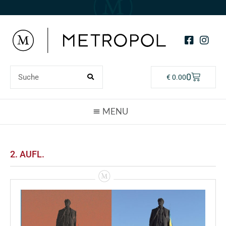
0
€
0.00
2. AUFL.