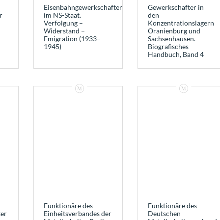
Eisenbahngewerkschafter
Gewerkschafter in
r
im NS-Staat.
den
Verfolgung –
Konzentrationslagern
Widerstand –
Oranienburg und
Emigration (1933–
Sachsenhausen.
1945)
Biografisches
Handbuch, Band 4
Funktionäre des
Funktionäre des
er
Einheitsverbandes der
Deutschen