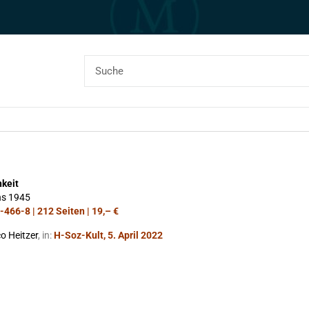
hkeit
ns 1945
466-8 | 212 Seiten | 19,– €
o Heitzer
, in:
H-Soz-Kult, 5. April 2022