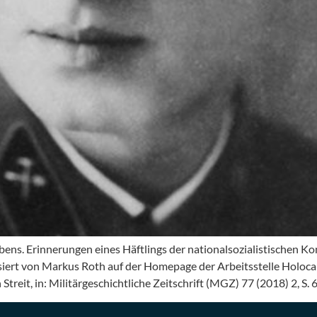
ns. Erinnerungen eines Häftlings der nationalsozialistischen Ko
ensiert von Markus Roth auf der Homepage der Arbeitsstelle Holoc
treit, in: Militärgeschichtliche Zeitschrift (MGZ) 77 (2018) 2, S