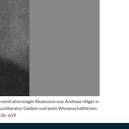
nzentrationslager Rezension von Andreas Hilger in
austliteratur Gießen und beim Wissenschaftlichen
. 636–639