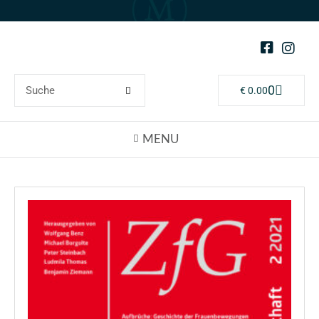
0
€
0.00