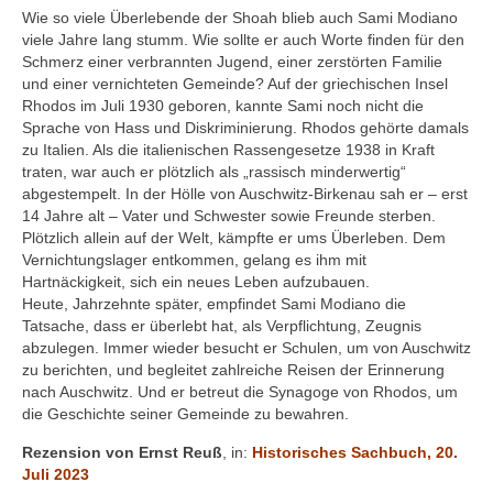
Wie so viele Überlebende der Shoah blieb auch Sami Modiano
viele Jahre lang stumm. Wie sollte er auch Worte finden für den
Schmerz einer verbrannten Jugend, einer zerstörten Familie
und einer vernichteten Gemeinde? Auf der griechischen Insel
Rhodos im Juli 1930 geboren, kannte Sami noch nicht die
Sprache von Hass und Diskriminierung. Rhodos gehörte damals
zu Italien. Als die italienischen Rassengesetze 1938 in Kraft
traten, war auch er plötzlich als „rassisch minderwertig“
abgestempelt. In der Hölle von Auschwitz-Birkenau sah er – erst
14 Jahre alt – Vater und Schwester sowie Freunde sterben.
Plötzlich allein auf der Welt, kämpfte er ums Überleben. Dem
Vernichtungslager entkommen, gelang es ihm mit
Hartnäckigkeit, sich ein neues Leben aufzubauen.
Heute, Jahrzehnte später, empfindet Sami Modiano die
Tatsache, dass er überlebt hat, als Verpflichtung, Zeugnis
abzulegen. Immer wieder besucht er Schulen, um von Auschwitz
zu berichten, und begleitet zahlreiche Reisen der Erinnerung
nach Auschwitz. Und er betreut die Synagoge von Rhodos, um
die Geschichte seiner Gemeinde zu bewahren.
Rezension von Ernst Reuß
, in:
Historisches Sachbuch, 20.
Juli 2023