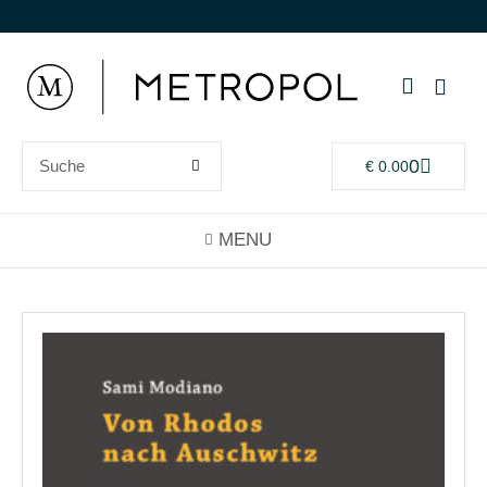
0
€
0.00