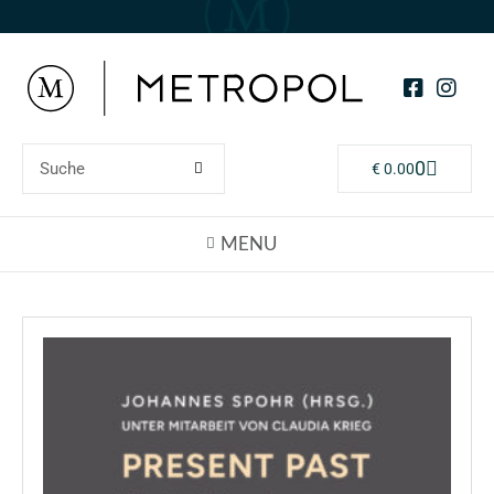
0
€
0.00