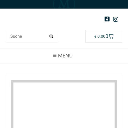
0
€
0.00