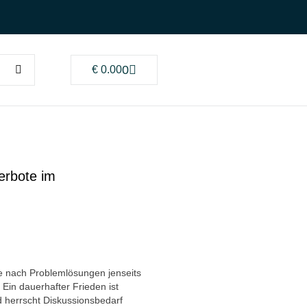
0
€
0.00
erbote im
he nach Problemlösungen jenseits
 Ein dauerhafter Frieden ist
d herrscht Diskussionsbedarf