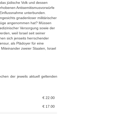
 das jüdische Volk und dessen
l erhobenen Antisemitismusvorwürfe
he Einflussnahme unterbunden.
ngesichts gnadenloser militärischer
le Züge angenommen hat? Müssen
 medizinischer Versorgung sowie der
erden, weil Israel seit seiner
ehen sich jenseits herrschender
nsur, als Plädoyer für eine
s Miteinander zweier Staaten, Israel
chen der jeweils aktuell geltenden
€
22.00
€
17.00