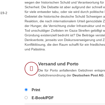
wegen der historischen Schuld und Verantwortung für
Sicherheit. Die Debatte ist aber aufgrund der schnel
für viele entweder tabu, oder sie wird durch politisc
819-2
Gebietet die historische deutsche Schuld Schweigen a
Reaktion, die nach internationalem Urteil genozida
der Hunger, die Vernichtung ziviler Infrastruktur und
Tod unschuldiger Zivilisten im Gaza-Streifen gebilligt w
Gründung existenziell bedroht ist? Die Beiträge verst
Denkverbote, jenseits von Diskursverweigerung und Ze
Konfliktlösung, die den Raum schafft für ein friedliche
und Palästina.
Versand und Porto
Die für Porto anfallenden Gebühren entspre
Gebührenordnung der
Deutschen Post AG
.
Print
E-Book/PDF