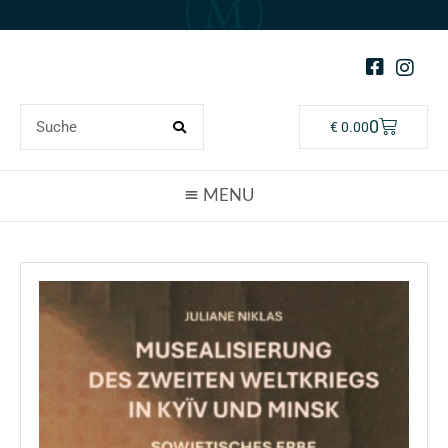
0
€
0.00