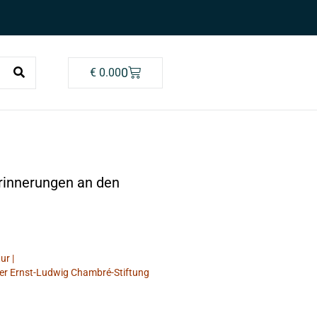
0
€
0.00
Erinnerungen an den
ur |
 der Ernst-Ludwig Chambré-Stiftung