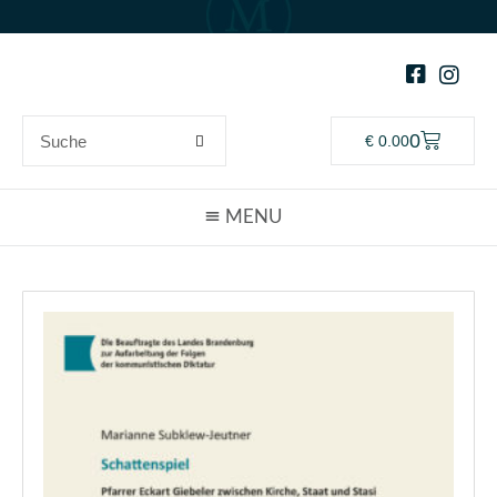
0
€
0.00