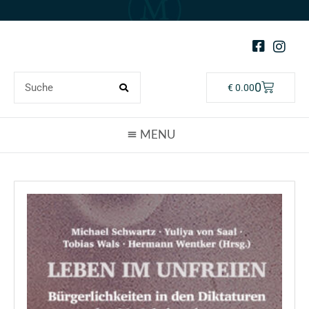
0
€
0.00