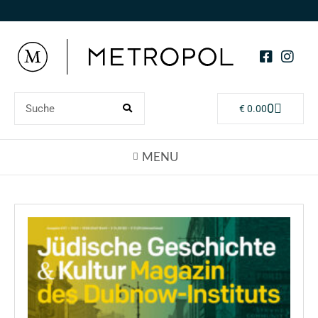
0
€
0.00