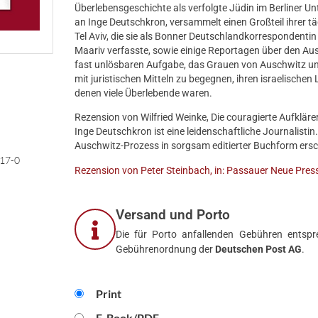
Überlebensgeschichte als verfolgte Jüdin im Berliner 
an Inge Deutschkron, versammelt einen Großteil ihrer t
Tel Aviv, die sie als Bonner Deutschlandkorrespondentin
Maariv verfasste, sowie einige Reportagen über den Aus
fast unlösbaren Aufgabe, das Grauen von Auschwitz un
mit juristischen Mitteln zu begegnen, ihren israelische
denen viele Überlebende waren.
Rezension von Wilfried Weinke, Die couragierte Aufklärer
Inge Deutschkron ist eine leidenschaftliche Journalistin.
Auschwitz-Prozess in sorgsam editierter Buchform ersc
17-0
Rezension von Peter Steinbach, in: Passauer Neue Pre
Versand und Porto
Die für Porto anfallenden Gebühren entspre
Gebührenordnung der
Deutschen Post AG
.
Print
E-Book/PDF