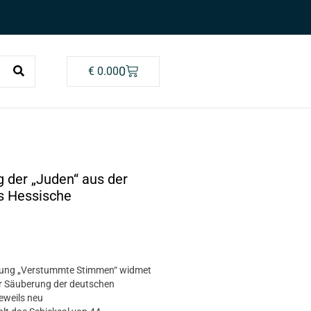
0
€
0.00
 der „Juden“ aus der
s Hessische
llung „Verstummte Stimmen“ widmet
er Säuberung der deutschen
eweils neu