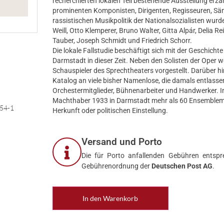
recherchierten lokalen Teil bestehende Ausstellung erzä
prominenten Komponisten, Dirigenten, Regisseuren, Sän
rassistischen Musikpolitik der Nationalsozialisten wur
Weill, Otto Klemperer, Bruno Walter, Gitta Alpár, Delia R
Tauber, Joseph Schmidt und Friedrich Schorr.
Die lokale Fallstudie beschäftigt sich mit der Geschich
Darmstadt in dieser Zeit. Neben den Solisten der Oper w
Schauspieler des Sprechtheaters vorgestellt. Darüber h
Katalog an viele bisher Namenlose, die damals entlass
Orchestermitglieder, Bühnenarbeiter und Handwerker. I
Machthaber 1933 in Darmstadt mehr als 60 Ensemblemit
54-1
Herkunft oder politischen Einstellung.
Versand und Porto
Die für Porto anfallenden Gebühren entspre
Gebührenordnung der
Deutschen Post AG
.
In den Warenkorb