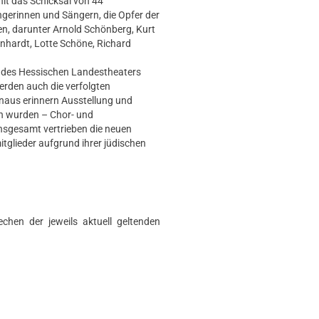
hlt das Schicksal von 44
gerinnen und Sängern, die Opfer der
den, darunter Arnold Schönberg, Kurt
einhardt, Lotte Schöne, Richard
te des Hessischen Landestheaters
erden auch die verfolgten
inaus erinnern Ausstellung und
en wurden – Chor- und
nsgesamt vertrieben die neuen
glieder aufgrund ihrer jüdischen
chen der jeweils aktuell geltenden