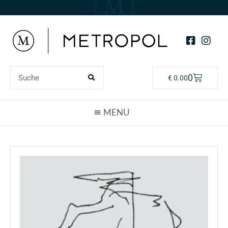
0
€
0.00