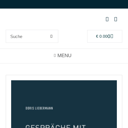
0
€
0.00