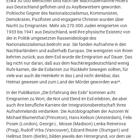
Etwa 30.000 Menschen sind nach der Machtübernahme Hitlers
aus Deutschland geflohen und zu Asylbewerbern geworden.
Politische Gegner des Nationalsozialismus, Kommunisten,
Demokraten, Pazifisten und engagierte Christen wurden über
Nacht zu Emigranten. Mehr als 270.000 Juden emigrierten von
1933 bis 1941 aus Deutschland, weil ihre physische Existenz von
der in Politik umgesetzten Rassenideologie des
Nationalsozialismus bedroht war. Sie fanden Aufnahme in den
Nachbarländern und außerhalb Europas. Die wenigsten von ihnen
kehrten zurück; aus dem Exil wurde die Emigration auf Dauer. Das
lag nicht nur daran, daß aus dem Nachkriegsdeutschland wenig
Rufe kamen, die die Exilanten zur Rückkehr bewegen sollten, für
viele war auch die Heimkehr in das Land nicht denkbar, das
Heimat gewesen und zum Land der Mörder geworden war*.
In der Publikation „Die Erfahrung des Exils“ kommen acht
Emigranten zu Wort, die Not und Elend im Exil erlebten, die aber
auch ihre berufliche Karriere der Integrationsbereitschaft ihres
Aufnahmelands verdanken. Die Autobiographien der Autoren W.
Michael Blumenthal (Princeton), Hans Keilson (Amsterdam), Felix
Posen (London), George L. Mosse (Madison) Lenka Reinerova
(Prag), Rudolf Vrba (Vancouver), Edzard Reuter (Stuttgart) und
Hellmut Stern (Berlin), bilden jeweils den Hintergrund, vor dem sie