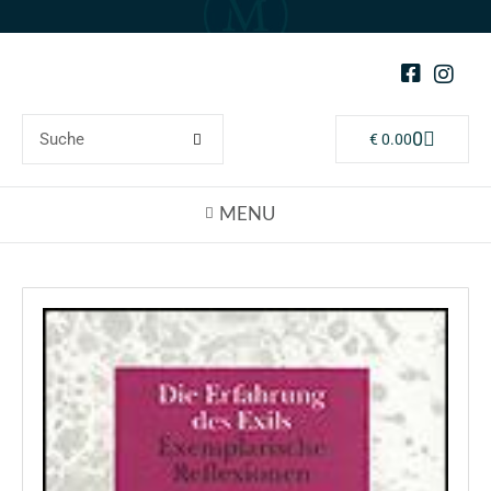
0
€
0.00