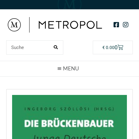
0
€
0.00